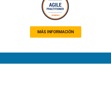
MÁS INFORMACIÓN
Premier Knowledge Provider™ (PKP™) of the
Change Management
Alliance™ (CMA™)
Copyright © 2022 –
2023
Human Change Management Institute USA.
Politica de Privacidade