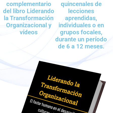
complementario
quincenales de
del libro Liderando
lecciones
la Transformación
aprendidas,
Organizacional y
individuales o en
vídeos
grupos focales,
durante un período
de 6 a 12 meses.